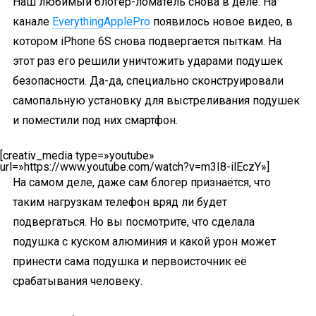
Наш любимый блогер-ломатель снова в деле. На
канале
EverythingApplePro
появилось новое видео, в
котором iPhone 6S снова подвергается пыткам. На
этот раз его решили уничтожить ударами подушек
безопасности. Да-да, специально сконструировали
самопальную установку для выстреливания подушек
и поместили под них смартфон.
[creativ_media type=»youtube»
url=»https://www.youtube.com/watch?v=m3I8-ilEczY»]
На самом деле, даже сам блогер признаётся, что
таким нагрузкам телефон вряд ли будет
подвергаться. Но вы посмотрите, что сделала
подушка с куском алюминия и какой урон может
принести сама подушка и первоисточник её
срабатывания человеку.