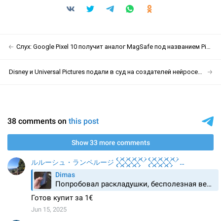
Слух: Google Pixel 10 получит аналог MagSafe под названием Pixelsnap
Disney и Universal Pictures подали в суд на создателей нейросети Midjourney