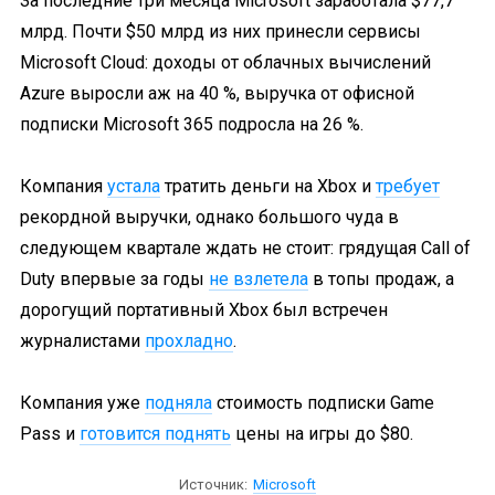
За последние три месяца Microsoft заработала $77,7
млрд. Почти $50 млрд из них принесли сервисы
Microsoft Cloud: доходы от облачных вычислений
Azure выросли аж на 40 %, выручка от офисной
подписки Microsoft 365 подросла на 26 %.
Компания
устала
тратить деньги на Xbox и
требует
рекордной выручки, однако большого чуда в
следующем квартале ждать не стоит: грядущая Call of
Duty впервые за годы
не взлетела
в топы продаж, а
дорогущий портативный Xbox был встречен
журналистами
прохладно
.
Компания уже
подняла
стоимость подписки Game
Pass и
готовится поднять
цены на игры до $80.
Источник:
Microsoft