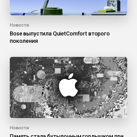
Новости
Bose выпустила QuietComfort второго
поколения
Новости
Память стала бутылочным горлышком при