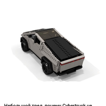
Небольшой тред, почему Cybertruck не