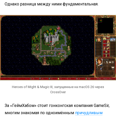
Однако разница между ними фундаментальная.
Heroes of Might & Magic III, запущенные на macOS 26 через
CrossOver
За «ГеймХабом» стоит гонконгская компания GameSir,
многим знакомая по одноимённым
причудливым