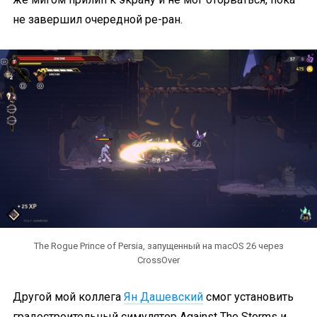
не завершил очередной ре-ран.
The Rogue Prince of Persia, запущенный на macOS 26 через
CrossOver
Другой мой коллега
Ян Дашевский
смог установить
градостроительный симулятор Against The Storms и