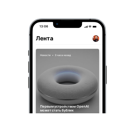
13:06
Лента
Новости
•
3 часа назад
Первым устройством OpenAI
может стать бублик