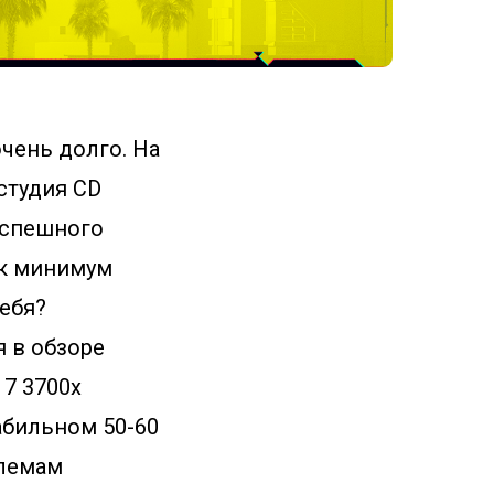
очень долго. На
студия CD
успешного
ак минимум
себя?
я в обзоре
 7 3700x
табильном 50-60
блемам