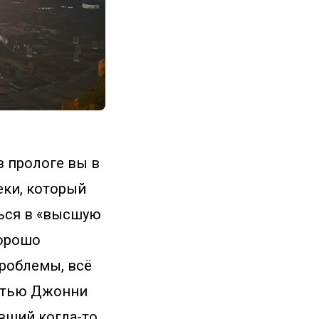
в прологе вы в
еки, который
ться в «высшую
хорошо
проблемы, всё
остью Джонни
авший когда-то