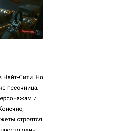
 Найт-Сити. Но
не песочница.
персонажам и
Конечно,
южеты строятся
а просто один