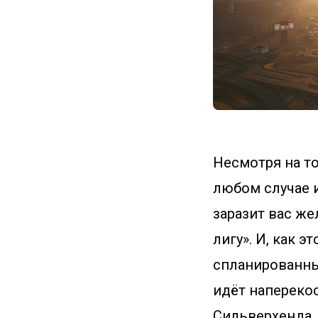
Несмотря на то
любом случае и
заразит вас же
лигу». И, как 
спланированны
идёт напереко
Сильверхенда, 