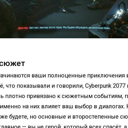
 сюжет
 начинаются ваши полноценные приключения в
ё, что показывали и говорили, Cyberpunk 2077 
нь плотно привязано к сюжетным событиям, 
 именно на них влияет ваш выбор в диалогах. 
оже будете, но основные и второстепенные с
 главное — вы не герой, который всех спасёт, 