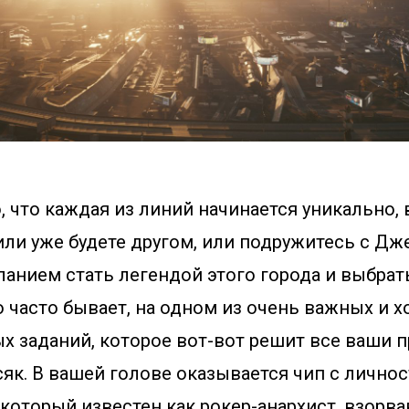
, что каждая из линий начинается уникально, 
ли уже будете другом, или подружитесь с Дж
ланием стать легендой этого города и выбра
это часто бывает, на одном из очень важных и 
х заданий, которое вот-вот решит все ваши 
сяк. В вашей голове оказывается чип с личн
который известен как рокер-анархист, взорв