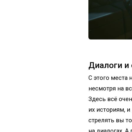
Диалоги и
С этого места
несмотря на вс
Здесь всё оче
их историям, и
стрелять вы т
на диалогах. А