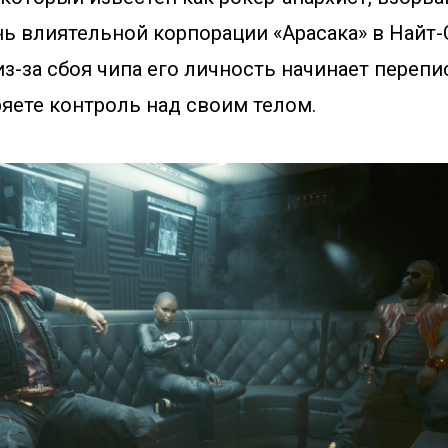
ь влиятельной корпорации «Арасака» в Найт-
из-за сбоя чипа его личность начинает переп
яете контроль над своим телом.