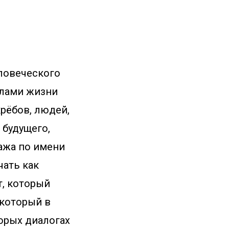
еловеческого
елами жизни
крёбов, людей,
 будущего,
нажа по имени
чать как
т, который
 который в
торых диалогах