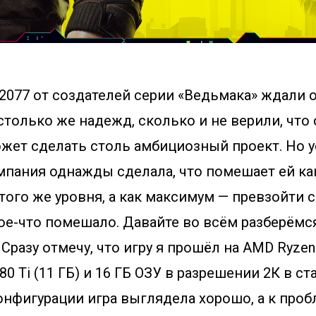
 2077 от создателей серии «Ведьмака» ждали 
столько же надежд, сколько и не верили, что 
может сделать столь амбициозный проект. Но 
мпания однажды сделала, что помешает ей к
того же уровня, а как максимум — превзойти 
ое-что помешало. Давайте во всём разберёмс
 Сразу отмечу, что игру я прошёл на AMD Ryzen
80 Ti (11 ГБ) и 16 ГБ ОЗУ в разрешении 2К в с
 конфигурации игра выглядела хорошо, а к про