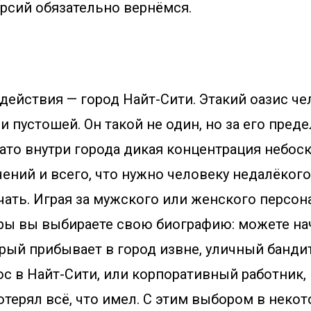
рсий обязательно вернёмся.
действия — город Найт-Сити. Этакий оазис ч
и пустошей. Он такой не один, но за его пред
Зато внутри города дикая концентрация небос
ений и всего, что нужно человеку недалёкого
чать. Играя за мужского или женского персо
гры вы выбираете свою биографию: можете на
рый прибывает в город извне, уличный банди
с в Найт-Сити, или корпоративный работник,
отерял всё, что имел. С этим выбором в неко