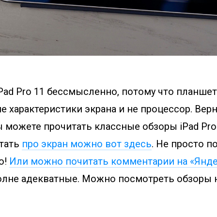
Pad Pro 11 бессмысленно, потому что планшет
не характеристики экрана и не процессор. Верне
ы можете прочитать классные обзоры iPad Pro
тать
про экран можно вот здесь
. Не просто п
о!
Или можно почитать комментарии на «Янде
олне адекватные. Можно посмотреть обзоры н