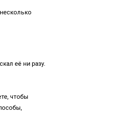
е несколько
кал её ни разу.
те, чтобы
пособы,