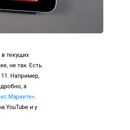
 в текущих
е, не так. Есть
 11. Например,
одробно, а
кс.Маркете»
.
а YouTube и у