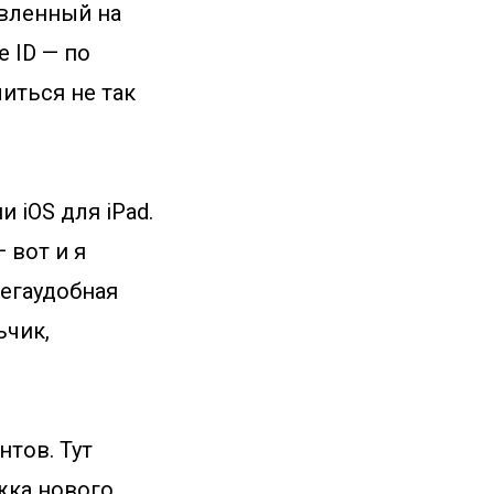
овленный на
 ID — по
иться не так
 iOS для iPad.
 вот и я
мегаудобная
ьчик,
нтов. Тут
жка нового