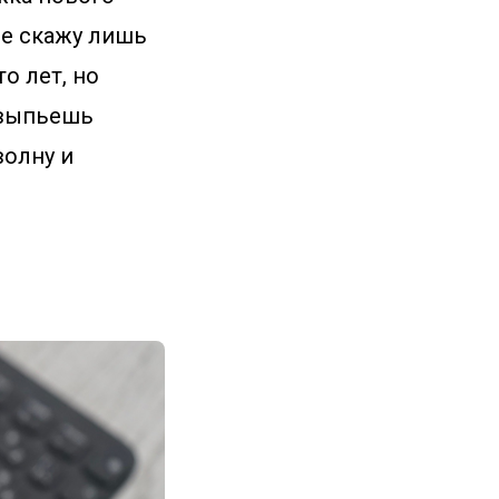
ние скажу лишь
то лет, но
, выпьешь
волну и