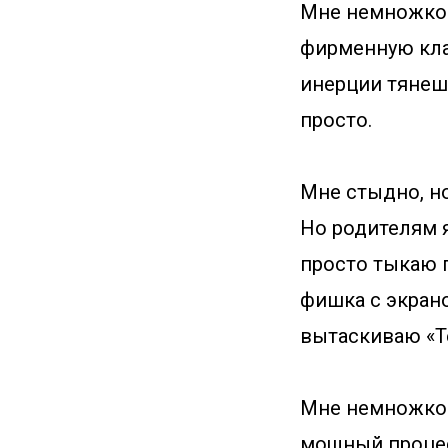
Мне немножко 
фирменную клав
инерции тянешь
просто.
Мне стыдно, но
Но родителям я
просто тыкаю п
фишка с экран
вытаскиваю «Те
Мне немножко с
мощный процес