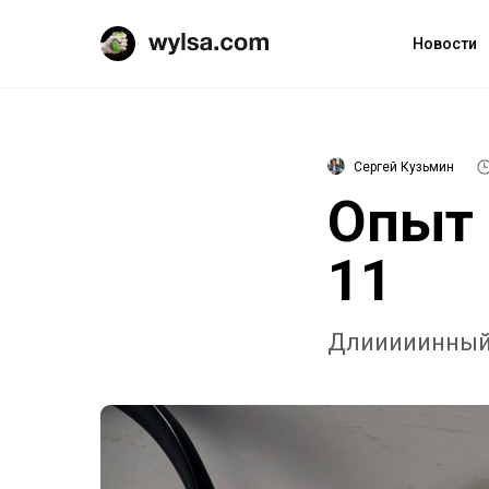
Новости
Сергей Кузьмин
Опыт 
11
Длииииинный