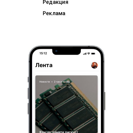
Редакция
Реклама
15:12
Лента
Новости
•
2 часа назад
Кризис памяти рискует