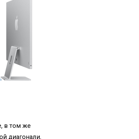
, в том же
ой диагонали.