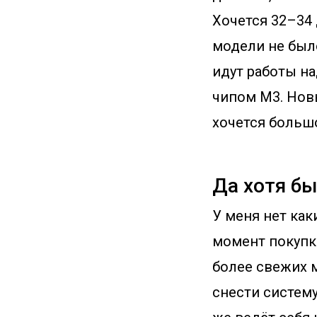
Хочется 32–34 
модели не было
идут работы н
чипом M3. Нов
хочется большо
Да хотя бы
У меня нет как
момент покупки
более свежих 
снести систему