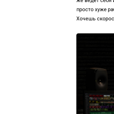
же ведёт себя 
просто хуже ра
Хочешь скорост