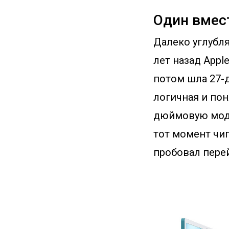
Один вмес
Далеко углубля
лет назад Appl
потом шла 27-
логичная и пон
дюймовую моде
тот момент чип
пробовал перей