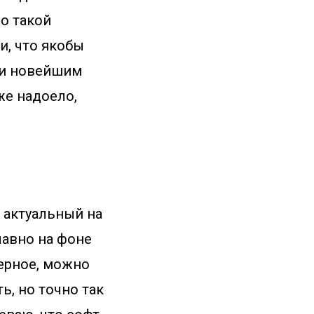
Но такой
и, что якобы
 и новейшим
же надоело,
, актуальный на
лавно на фоне
верное, можно
ь, но точно так