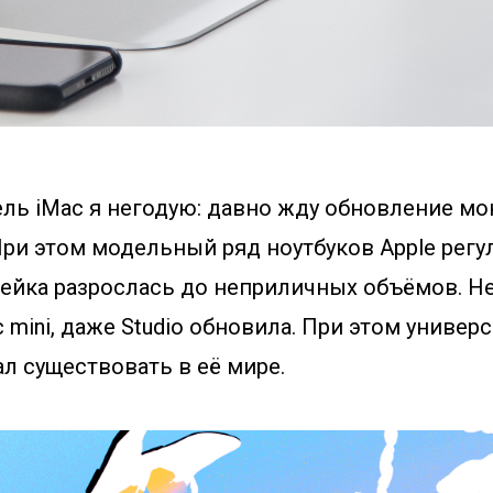
ль iMac я негодую: давно жду обновление мон
 При этом модельный ряд ноутбуков Apple регу
нейка разрослась до неприличных объёмов. Н
c mini, даже Studio обновила. При этом униве
л существовать в её мире.