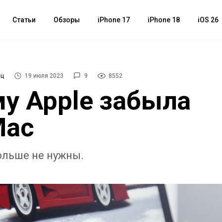
Статьи
Обзоры
iPhone 17
iPhone 18
iOS 26
ец
19 июля 2023
9
8552
у Apple забыла
Mac
льше не нужны.