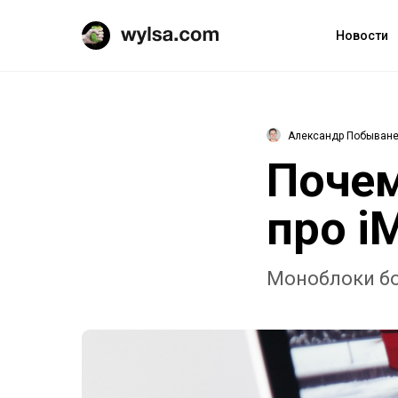
Новости
Александр Побыван
Почем
про i
Моноблоки бо