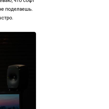
еваю, что софт
 не поделаешь.
ыстро.