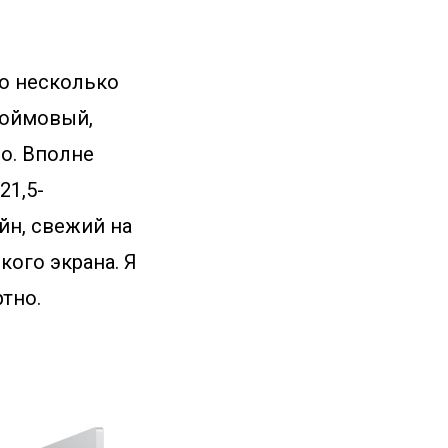
то несколько
-дюймовый,
o. Вполне
21,5-
н, свежий на
кого экрана. Я
тно.