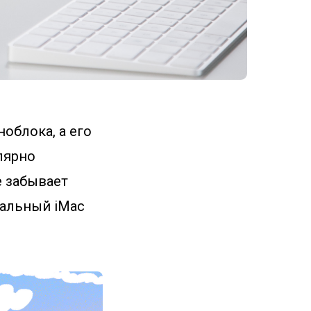
облока, а его
лярно
е забывает
рсальный iMac