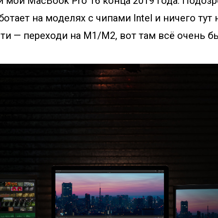
и мой MacBook Pro 16 конца 2019 года. Подозр
ботает на моделях с чипами Intel и ничего тут
и — переходи на M1/M2, вот там всё очень б