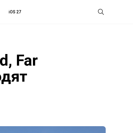
iOS 27
d, Far
одят