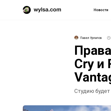
Новости
Павел Урлапов
Права 
Cry и
Vanta
Студию будет