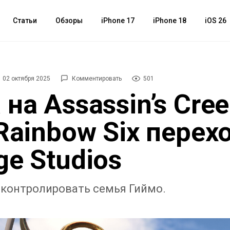
Статьи
Обзоры
iPhone 17
iPhone 18
iOS 26
02 октября 2025
Комментировать
501
на Assassin’s Cree
 Rainbow Six перех
ge Studios
 контролировать семья Гиймо.