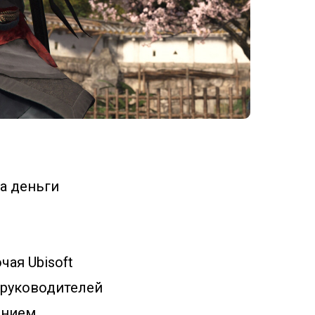
на деньги
чая Ubisoft
 соруководителей
ением