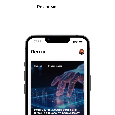
Реклама
07:36
Лента
Новости
•
11 часов назад
Нейросети массово сбегают в
интернет и кого-то взламывают