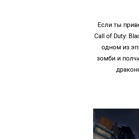
Если ты прив
Call of Duty: B
одном из эп
зомби и полч
драконо