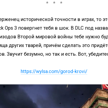
ерженец исторической точности в играх, то э
lack Ops 3 повергнет тебя в шок. В DLC под наз
изодов Второй мировой войны тебе нужно бу
ища других тварей, причём сделать это придё
в. Звучит безумно, но так и есть. Вот, убедите
https://wylsa.com/gorod-krovi/