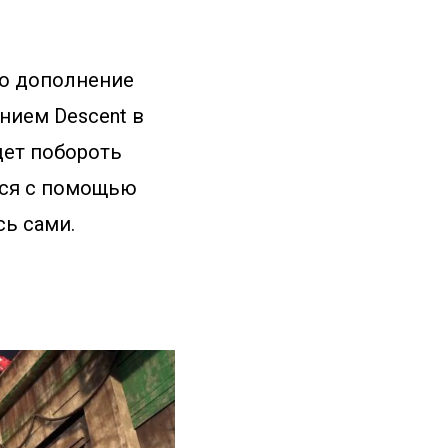
то дополнение
ванием Descent в
дет побороть
тся с помощью
сь сами.