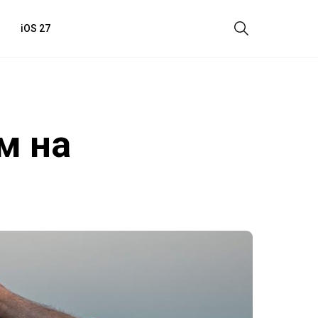
iOS 27
м на