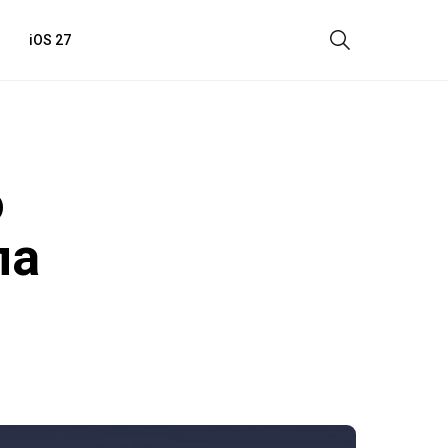
iOS 27
o
ла