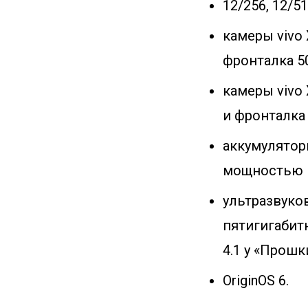
12/256, 12/51
камеры vivo 
фронталка 50
камеры vivo 
и фронталка 
аккумуляторы
мощностью п
ультразвуков
пятигигабитн
4.1 у «Прошк
OriginOS 6.