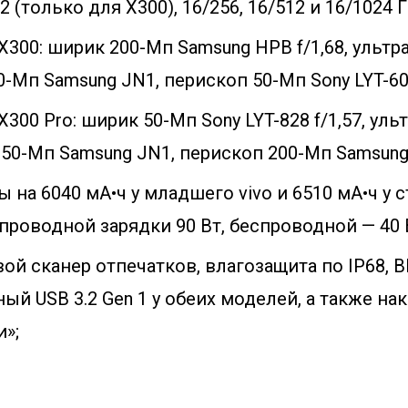
2 (только для X300), 16/256, 16/512 и 16/1024 Г
X300: ширик 200-Мп Samsung HPB f/1,68, ультра
-Мп Samsung JN1, перископ 50-Мп Sony LYT-602
X300 Pro: ширик 50-Мп Sony LYT-828 f/1,57, ульт
50-Мп Samsung JN1, перископ 200-Мп Samsung 
 на 6040 мА•ч у младшего vivo и 6510 мА•ч у 
роводной зарядки 90 Вт, беспроводной — 40 
ой сканер отпечатков, влагозащита по IP68, Blu
ый USB 3.2 Gen 1 у обеих моделей, а также на
и»;