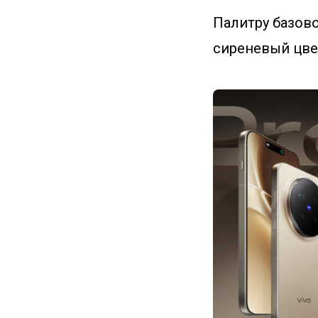
Палитру базов
сиреневый цвет