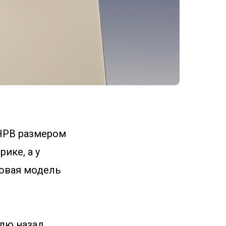
HPB размером
ике, а у
зовая модель
елю назад