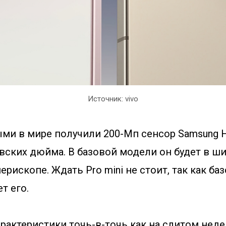
Источник: vivo
ми в мире получили 200-Мп сенсор Samsung 
вских дюйма. В базовой модели он будет в шир
ерископе. Ждать Pro mini не стоит, так как ба
т его.
рактеристики точь-в-точь как на слитом нед