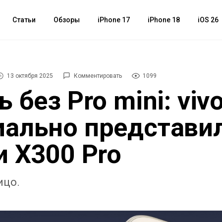
Статьи
Обзоры
iPhone 17
iPhone 18
iOS 26
13 октября 2025
Комментировать
1099
 без Pro mini: viv
ально представи
и X300 Pro
ицо.