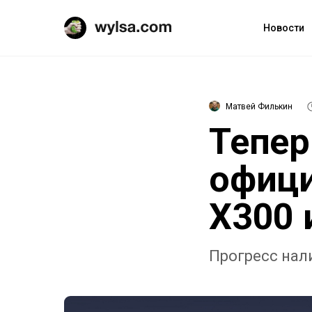
Новости
Матвей Филькин
Теперь
офици
X300 
Прогресс нал