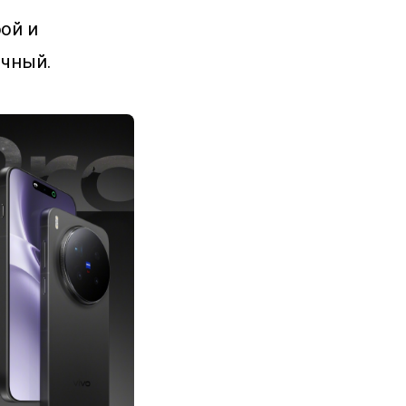
ой и
очный.