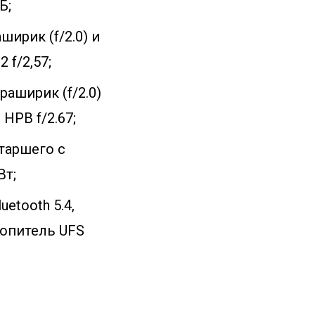
Б;
ширик (f/2.0) и
 f/2,57;
раширик (f/2.0)
HPB f/2.67;
старшего с
Вт;
etooth 5.4,
копитель UFS