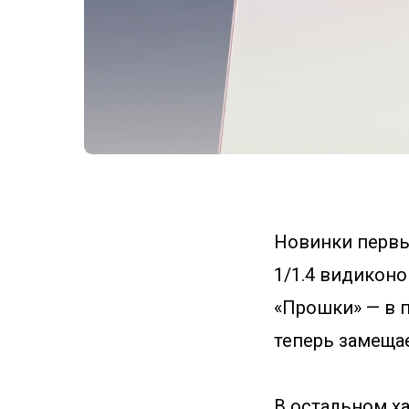
Новинки первы
1/1.4 видиконо
«Прошки» — в п
теперь замещае
В остальном ха