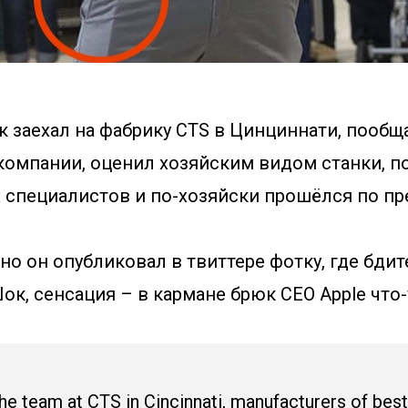
к заехал на фабрику CTS в Цинциннати, пообщ
компании, оценил хозяйским видом станки, п
 специалистов и по-хозяйски прошёлся по п
 но он опубликовал в твиттере фотку, где бд
ок, сенсация – в кармане брюк CEO Apple что-
he team at CTS in Cincinnati, manufacturers of best