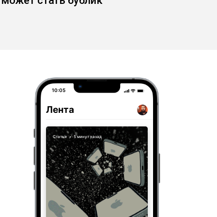
может стать бублик
10:05
Лента
Статьи
•
5 минут назад