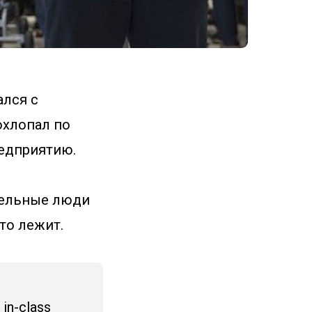
ался с
охлопал по
редприятию.
ительные люди
то лежит.
 in-class