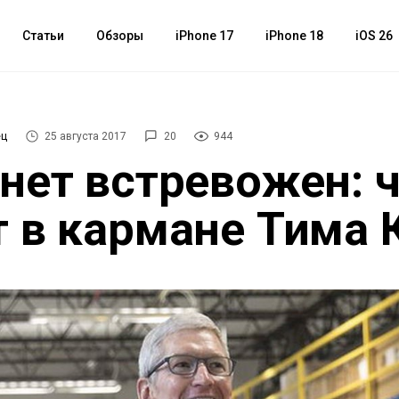
Статьи
Обзоры
iPhone 17
iPhone 18
iOS 26
ец
25 августа 2017
20
944
нет встревожен: 
 в кармане Тима 