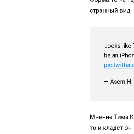
странный вид.
Looks like 
be an iPhon
pic.twitte
— Asem H
Мнение Тима Ку
то и кладёт он