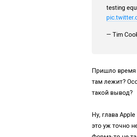
testing equ
pic.twitte
— Tim Coo
Пришло время 
там лежит? Осо
такой вывод?
Ну, глава Appl
это уж точно не
Форма-то не та,