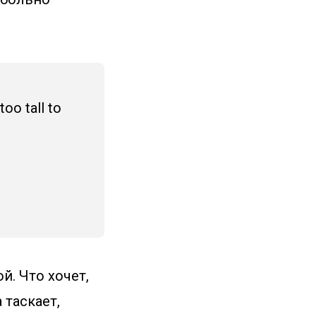
too tall to
й. Что хочет,
 таскает,