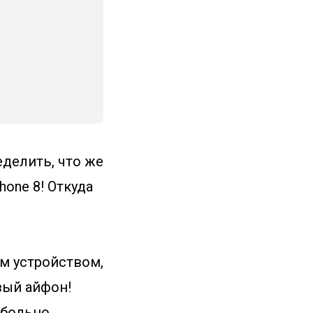
делить, что же
one 8! Откуда
им устройством,
овый айфон!
ж больно