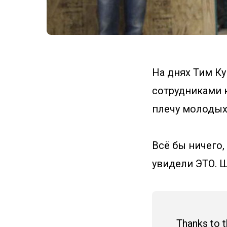
На днях Тим Ку
сотрудниками 
плечу молодых
Всё бы ничего,
увидели ЭТО. Ш
Thanks to t