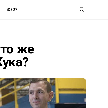
iOS 27
что же
Кука?