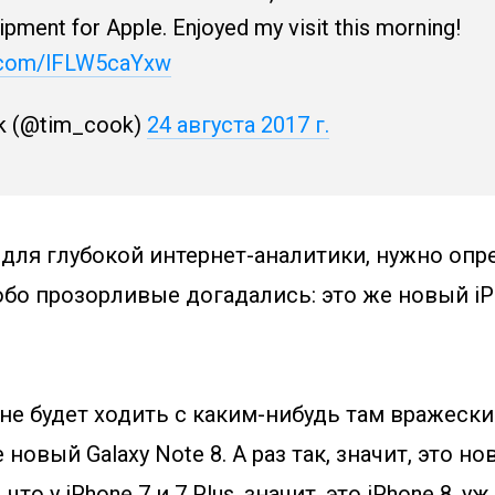
ipment for Apple. Enjoyed my visit this morning!
r.com/lFLW5caYxw
k (@tim_cook)
24 августа 2017 г.
для глубокой интернет-аналитики, нужно опре
бо прозорливые догадались: это же новый iPh
e не будет ходить с каким-нибудь там вражеск
 новый Galaxy Note 8. А раз так, значит, это н
 что у iPhone 7 и 7 Plus, значит, это iPhone 8, у