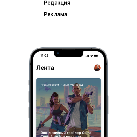
Редакция
Реклама
11:02
Лента
Игры
,
Новости
•
2 минуты назад
Эксклюзивный трейлер Grand
Theft Auto VI и продажа