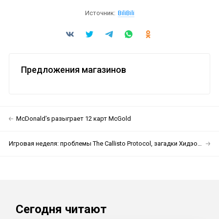
Источник:
BiliBili
Предложения магазинов
McDonald’s разыграет 12 карт McGold
Игровая неделя: проблемы The Callisto Protocol, загадки Хидэо Кодзимы и Тодд Говард опять рассказывает о Starfield
Сегодня читают