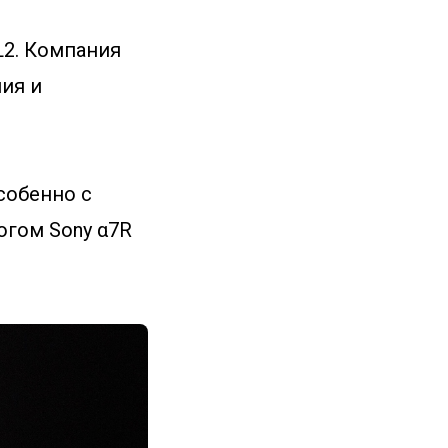
L2. Компания
ния и
собенно с
огом Sony α7R