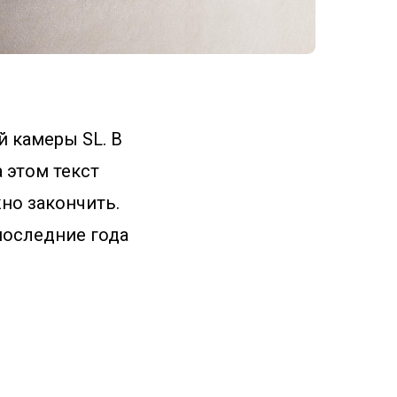
й камеры SL. В
 этом текст
но закончить.
последние года