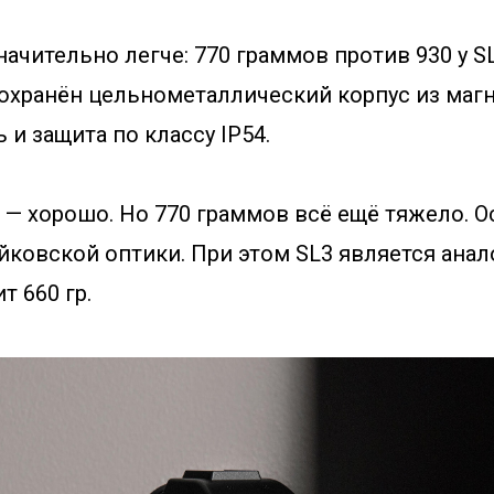
начительно легче: 770 граммов против 930 у S
сохранён цельнометаллический корпус из маг
 и защита по классу IP54.
 — хорошо. Но 770 граммов всё ещё тяжело. О
йковской оптики. При этом SL3 является анал
т 660 гр.