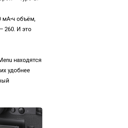
 мА•ч объём,
 260. И это
 Menu находятся
них удобнее
вый