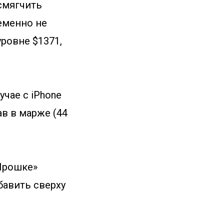
 смягчить
еменно не
уровне $1371,
чае с iPhone
ав в марже (44
«Прошке»
бавить сверху