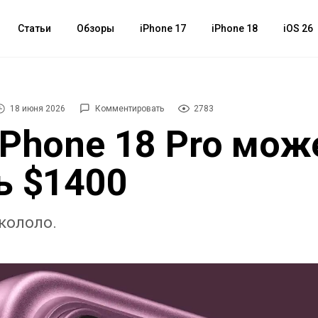
Статьи
Обзоры
iPhone 17
iPhone 18
iOS 26
18 июня 2026
Комментировать
2783
iPhone 18 Pro мож
ь $1400
акололо.