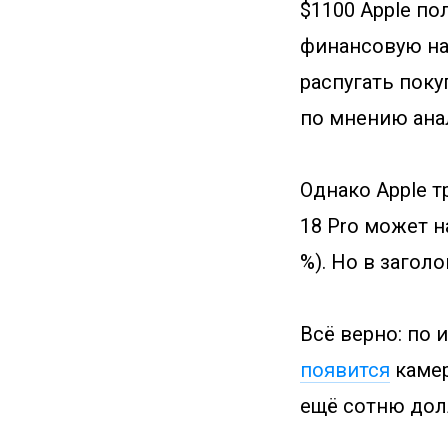
$1100 Apple по
финансовую на
распугать поку
по мнению ана
Однако Apple т
18 Pro может н
%). Но в загол
Всё верно: по
появится
камер
ещё сотню дол