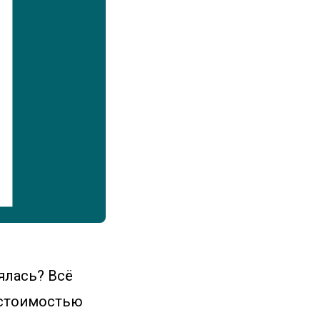
ялась? Всё
o стоимостью