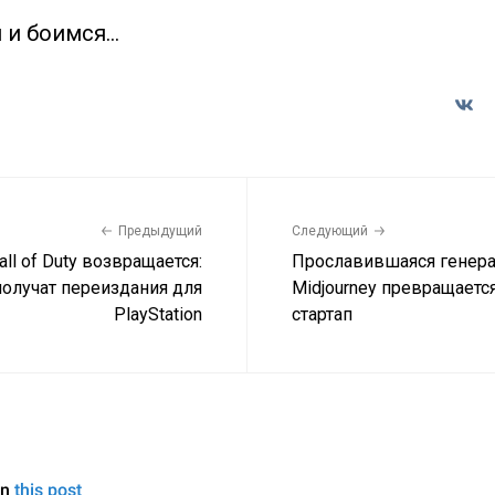
 и боимся…
Предыдущий
Следующий
all of Duty возвращается:
Прославившаяся генера
I получат переиздания для
Midjourney превращаетс
PlayStation
стартап