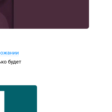
рожании
ько будет