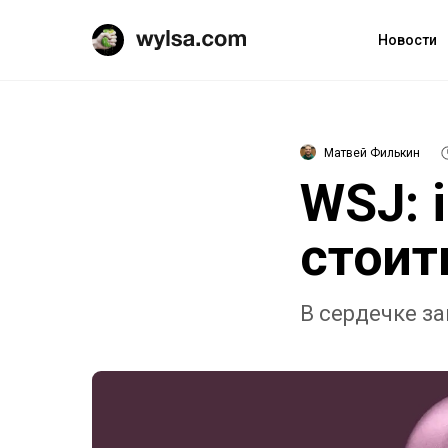
Новости
Матвей Филькин
WSJ: 
стоит
В сердечке з