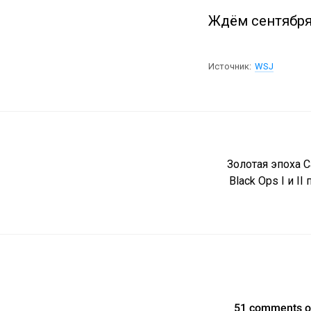
Ждём сентября
Источник:
WSJ
Золотая эпоха C
Black Ops I и I