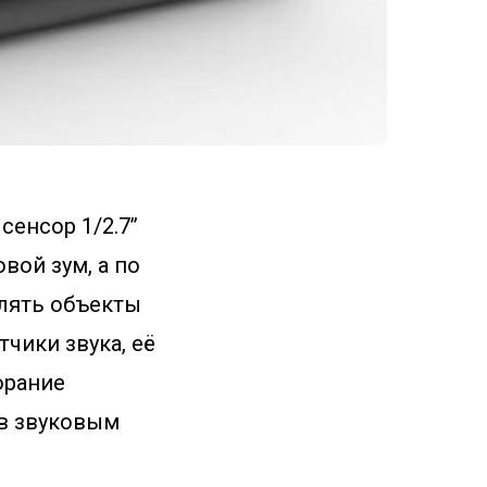
енсор 1/2.7’’
вой зум, а по
лять объекты
чики звука, её
орание
ев звуковым