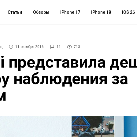
Статьи
Обзоры
iPhone 17
iPhone 18
iOS 26
ец
11 октября 2016
11
713
i представила де
у наблюдения за
м