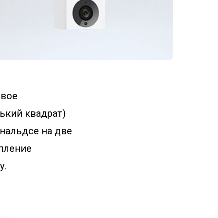
овое
нький квадрат)
ональдсе на две
пление
у.