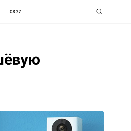
iOS 27
шёвую