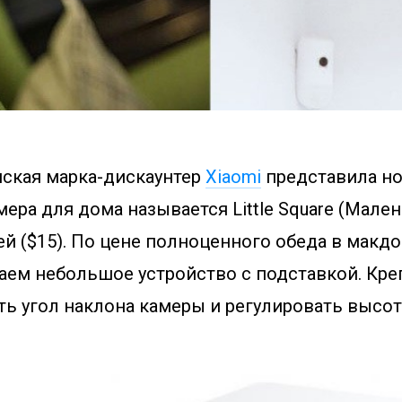
ская марка-дискаунтер
Xiaomi
представила н
мера для дома называется Little Square (Мале
ей ($15). По цене полноценного обеда в макд
аем небольшое устройство с подставкой. Кре
ь угол наклона камеры и регулировать высот