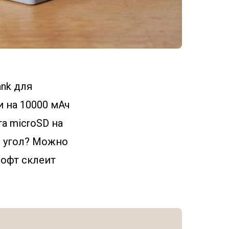
ank для
и на 10000 мАч
та microSD на
й угол? Можно
софт склеит