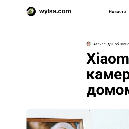
Новости
Александр Побыван
Xiaom
камер
домо