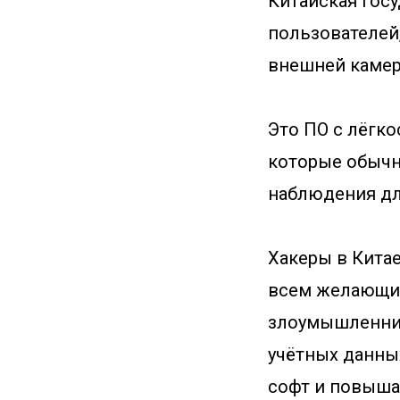
Китайская гос
пользователей
внешней камере
Это ПО с лёгко
которые обычн
наблюдения дл
Хакеры в Кита
всем желающим
злоумышленник
учётных данны
софт и повыша