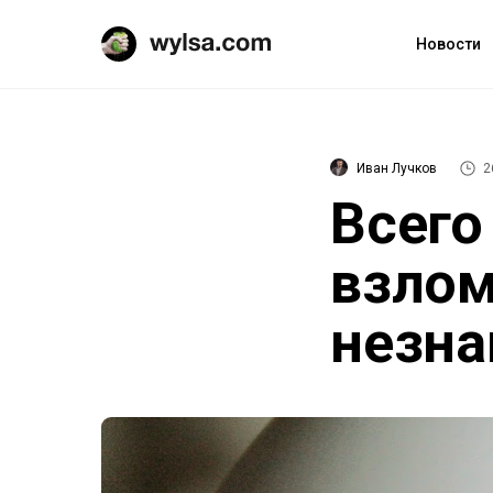
Новости
Иван Лучков
2
Всего
взлом
незн