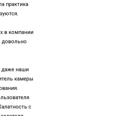
ла практика
зуются.
ых в компании
я довольно
, даже наши
дитель камеры
ования.
ользователя
Халатность с