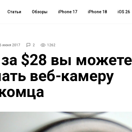
Статьи
Обзоры
iPhone 17
iPhone 18
iOS 26
6 июня 2017
2
1262
 за $28 вы можете
ать веб-камеру
акомца