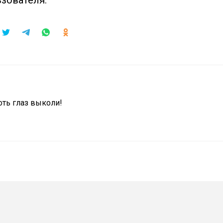
ьзователя.
оть глаз выколи!