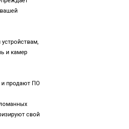
упреждает
 вашей
 устройствам,
ь и камер
 и продают ПО
зломанных
ризируют свой