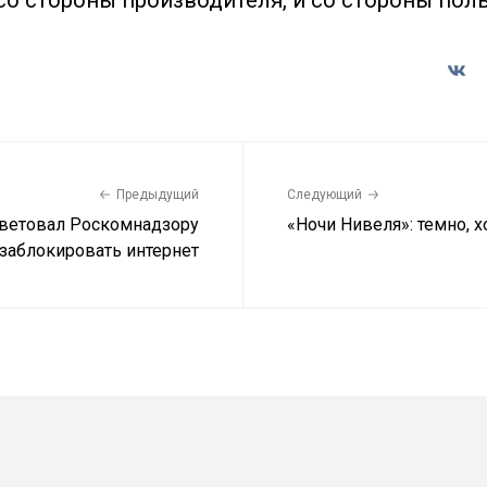
 со стороны производителя, и со стороны пол
Предыдущий
Следующий
ветовал Роскомнадзору
«Ночи Нивеля»: темно, х
заблокировать интернет