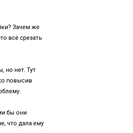
йки? Зачем же
это всё срезать
 но нет. Тут
ько повысив
облему.
ми бы они
, что дала ему