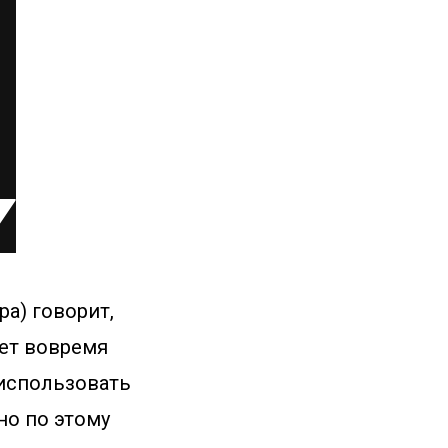
а) говорит,
жет вовремя
 использовать
но по этому