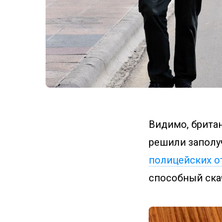
Видимо, брита
решили заполу
полицейских о
способный ска