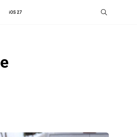
iOS 27
е