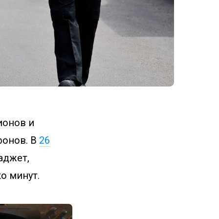
ионов и
фонов. В
26
аджет,
о минут.