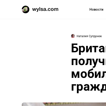
Новости
Наталия Супрунюк
Брита
получ
моби
граж