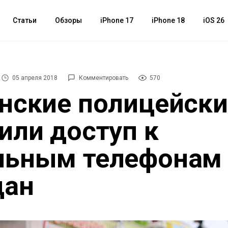
Статьи
Обзоры
iPhone 17
iPhone 18
iOS 26
05 апреля 2018
Комментировать
570
нские полицейски
или доступ к
льным телефонам
дан