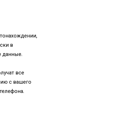
тонахождении,
ски в
е данные.
олучат все
фию с вашего
 телефона.