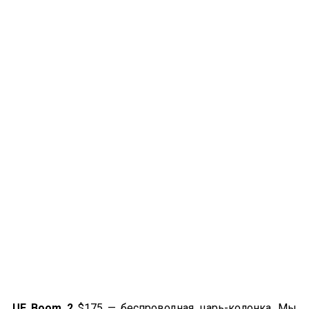
UE Boom 2
$175 — беспроводная
царь-колонка
. Мы