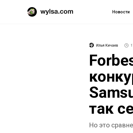
Новости
Илья Кичаев
1
Forbes
конку
Samsu
так с
Но это сравн