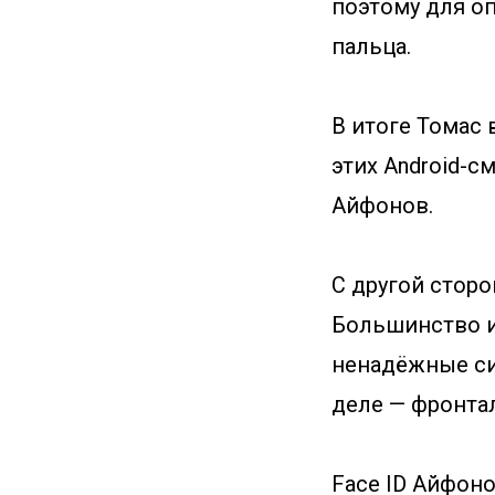
поэтому для о
пальца.
В итоге Томас
этих Android-с
Айфонов.
С другой сторо
Большинство из
ненадёжные си
деле — фронта
Face ID Айфоно