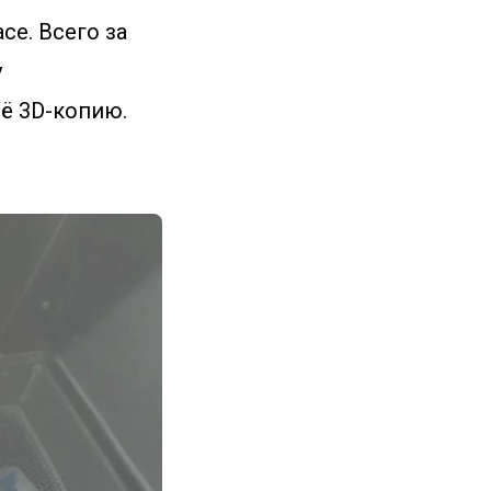
ce. Всего за
у
ё 3D-копию.