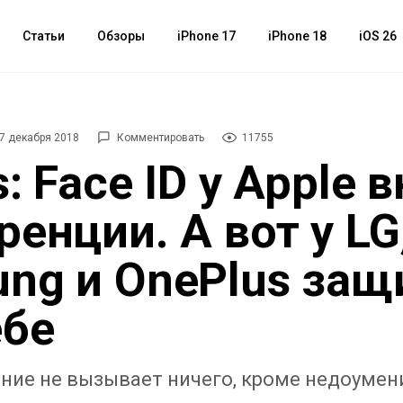
Статьи
Обзоры
iPhone 17
iPhone 18
iOS 26
7 декабря 2018
Комментировать
11755
: Face ID у Apple в
ренции. А вот у LG
ng и OnePlus защ
ебе
ение не вызывает ничего, кроме недоумен