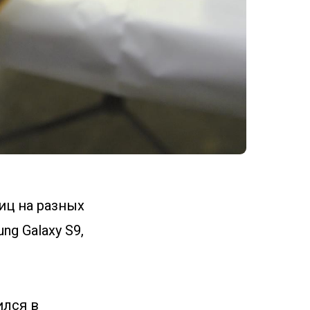
иц на разных
ng Galaxy S9,
ился в