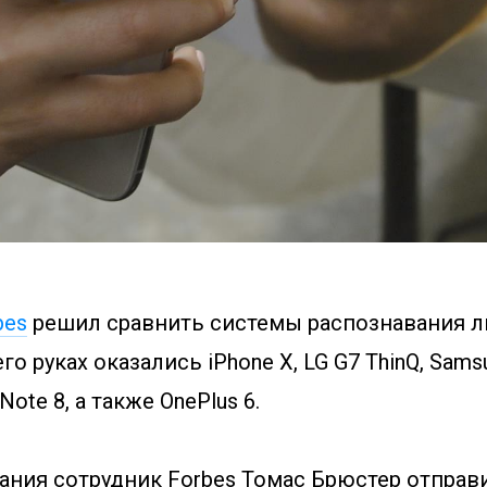
bes
решил сравнить системы распознавания л
го руках оказались iPhone X, LG G7 ThinQ, Samsu
Note 8, а также OnePlus 6.
ания сотрудник Forbes Томас Брюстер отправ