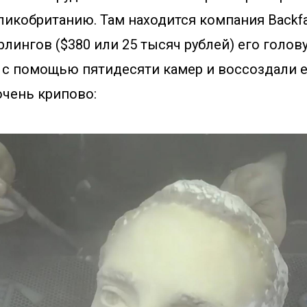
икобританию. Там находится компания Backfa
рлингов ($380 или 25 тысяч рублей) его голов
 c помощью пятидесяти камер и воссоздали е
очень крипово: