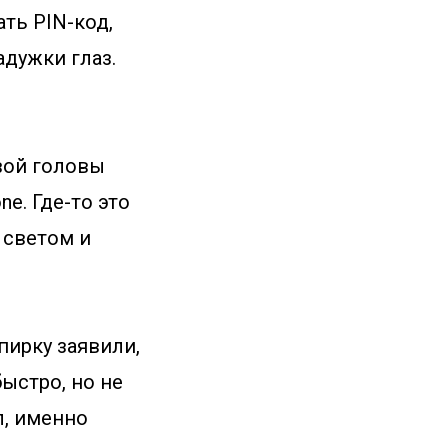
ть PIN-код,
адужки глаз.
вой головы
e. Где-то это
 светом и
пирку заявили,
ыстро, но не
л, именно