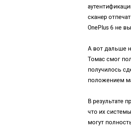
аутентификаци
сканер отпечат
OnePlus 6 не 
А вот дальше 
Томас смог пол
получилось сде
положением ма
В результате п
что их системы
могут полност