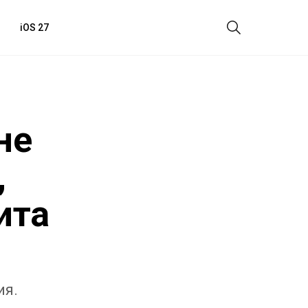
iOS 27
не
,
ита
ия.