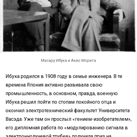
Масару Ибука и Акио Морита
Ибука родился в 1908 году в семье инженера. В те
времена Япония активно развивала свою
промышленность, в основном, правда, военную.
Ибука решил пойти по стопам покойного отца и
окончил электротехнический факультет Университета
Васэда. Уже там он прослыл «гением-изобретателем»,
его дипломная работа по «модулированию сигнала в
электроннолучевой трубке» получила приз на