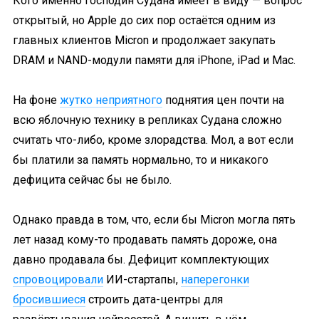
Кого именно господин Судана имеет в виду — вопрос
открытый, но Apple до сих пор остаётся одним из
главных клиентов Micron и продолжает закупать
DRAM и NAND-модули памяти для iPhone, iPad и Mac.
На фоне
жутко неприятного
поднятия цен почти на
всю яблочную технику в репликах Судана сложно
считать что-либо, кроме злорадства. Мол, а вот если
бы платили за память нормально, то и никакого
дефицита сейчас бы не было.
Однако правда в том, что, если бы Micron могла пять
лет назад кому-то продавать память дороже, она
давно продавала бы. Дефицит комплектующих
спровоцировали
ИИ-стартапы,
наперегонки
бросившиеся
строить дата-центры для