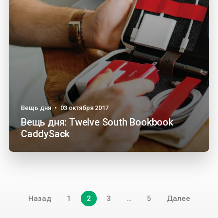
Вещь дня
•
03 октября 2017
Вещь дня: Twelve South Bookbook
CaddySack
Навигация
Назад
1
2
3
…
5
Далее
по
записям