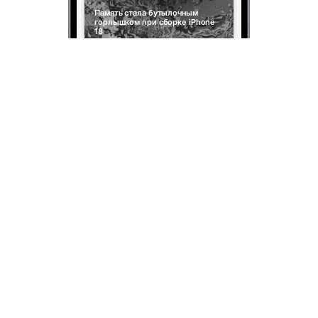
Память стала бутылочным
горлышком при сборке iPhone
18