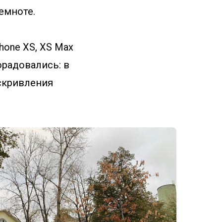
емноте.
hone XS, XS Max
орадовались: в
скривления