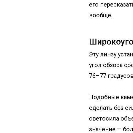
его пересказат
вообще.
Широкоуго
Эту линзу уст
угол обзора со
76–77 градусов
Подобные каме
сделать без с
светосила объе
значение — бол