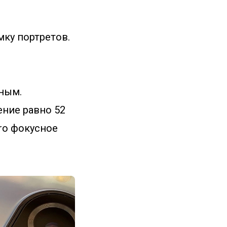
мку портретов.
ным.
ение равно 52
Pro фокусное