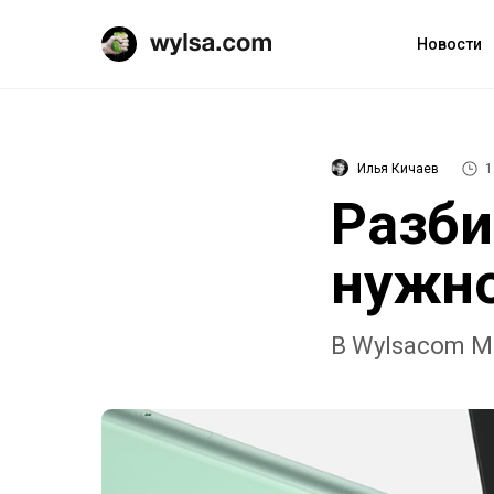
Новости
Илья Кичаев
1
Разби
нужно
В Wylsacom M