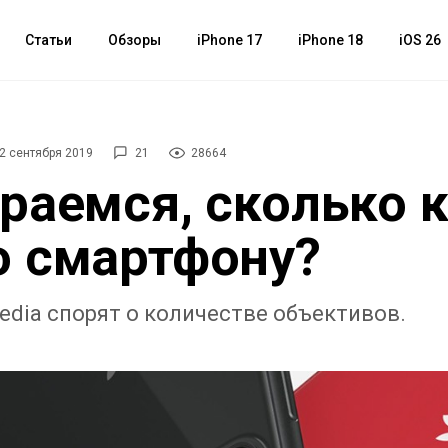
Статьи
Обзоры
iPhone 17
iPhone 18
iOS 26
2 сентября 2019
21
28664
раемся, сколько 
 смартфону?
edia спорят о количестве объективов.