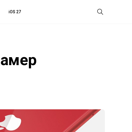
iOS 27
камер