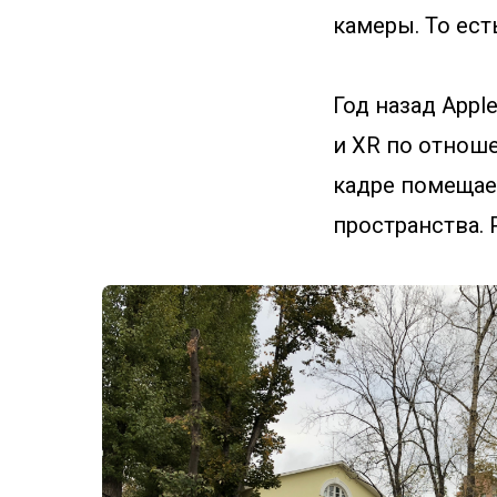
камеры. То ест
Год назад Appl
и XR по отнош
кадре помещае
пространства. 