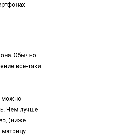
мартфонах
фона. Обычно
чение всё-таки
т можно
ь. Чем лучше
ер, (ниже
а матрицу