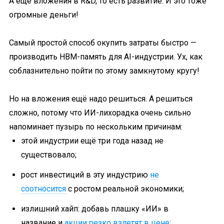
А ещё вложения в R&D, то есть развитие. И это тоже
огромные деньги!
Самый простой способ окупить затраты быстро —
производить HBM-память для AI-индустрии. Ух, как
соблазнительно пойти по этому замкнутому кругу!
Но на вложения ещё надо решиться. А решиться
сложно, потому что ИИ-лихорадка очень сильно
напоминает пузырь по нескольким причинам:
этой индустрии ещё три года назад не
существовало;
рост инвестиций в эту индустрию
не
соотносится
с ростом реальной экономики;
излишний хайп: добавь плашку «ИИ» в
название и
акции резко взлетят в цене
;