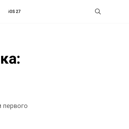
iOS 27
ка:
 первого