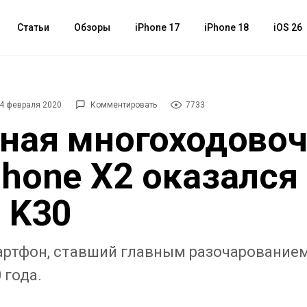
Статьи
Обзоры
iPhone 17
iPhone 18
iOS 26
4 февраля 2020
Комментировать
7733
ная многоходовоч
hone X2 оказался
 K30
ртфон, ставший главным разочарованием
 года.