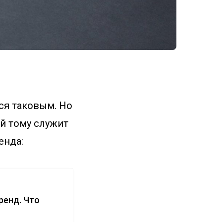
ся таковым. Но
ой тому служит
енда:
ренд. Что