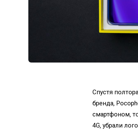
Спустя полтор
бренда, Pocop
смартфоном, то
4G, убрали лог