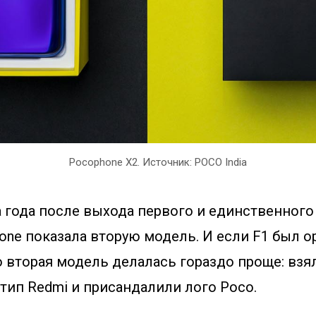
Pocophone X2. Источник: POCO India
а года после выхода первого и единственного
hone показала вторую модель. И если F1 был 
 вторая модель делалась гораздо проще: взя
отип Redmi и присандалили лого Poco.