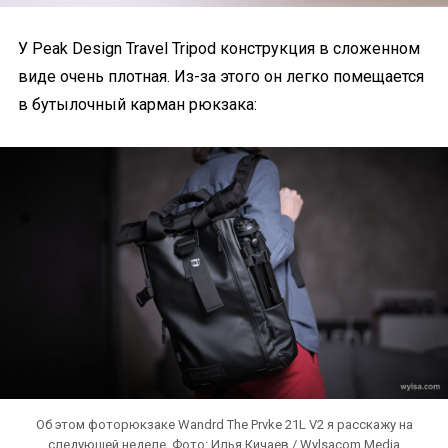
У Peak Design Travel Tripod конструкция в сложенном
виде очень плотная. Из-за этого он легко помещается
в бутылочный карман рюкзака:
Об этом фоторюкзаке Wandrd The Prvke 21L V2 я расскажу на
следующей неделе. Фото: Илья Кичаев / Wylsacom Media